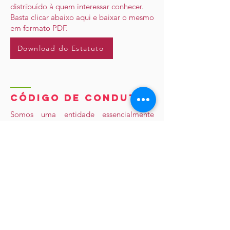
distribuído à quem interessar conhecer.
Basta clicar abaixo aqui e baixar o mesmo
em formato PDF.
Download do Estatuto
CÓDIGO DE CONDUTA
Somos uma entidade essencialmente
associativa, sem fins lucrativos, que
dissemina o conhecimento do mundo do
trabalho para desenvolver pessoas e
organizações.
As pessoas que integram os quadros de
colaboradores da
ABRH Nacional
,
Seccional e Regional, na condição de
dirigentes, voluntários e empregados, em
qualquer nível da instituição,
comprometem-se a desenvolver as suas