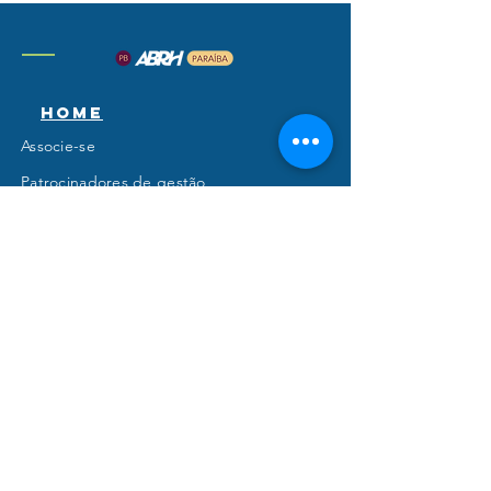
Home
Associe-se
Patrocinadores de gestão
Parceiros de operação
Empresas associadas
Quem
somos
O que nos motiva
Nossa equipe
Estatuto
Código de conduta
Regulamento do processo eleitoral
PSH
2024
O Prêmio Ser Humano